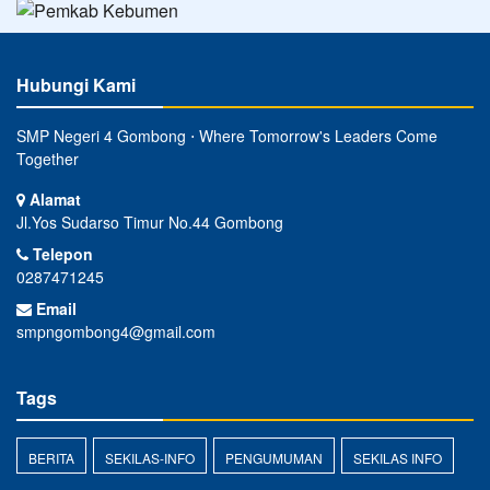
Hubungi Kami
SMP Negeri 4 Gombong ⋅ Where Tomorrow's Leaders Come
Together
Alamat
Jl.Yos Sudarso Timur No.44 Gombong
Telepon
0287471245
Email
smpngombong4@gmail.com
Tags
BERITA
SEKILAS-INFO
PENGUMUMAN
SEKILAS INFO