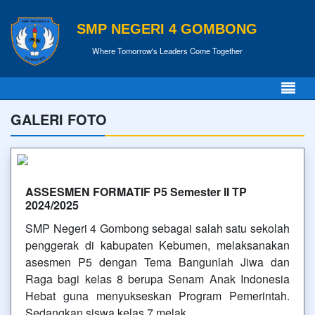
SMP NEGERI 4 GOMBONG
Where Tomorrow's Leaders Come Together
GALERI FOTO
ASSESMEN FORMATIF P5 Semester II TP
2024/2025
SMP Negeri 4 Gombong sebagai salah satu sekolah
penggerak di kabupaten Kebumen, melaksanakan
asesmen P5 dengan Tema Bangunlah Jiwa dan
Raga bagi kelas 8 berupa Senam Anak Indonesia
Hebat guna menyukseskan Program Pemerintah.
Sedangkan siswa kelas 7 melak