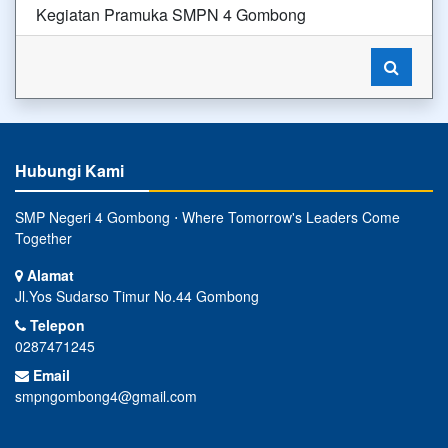
Kegiatan Pramuka SMPN 4 Gombong
Hubungi Kami
SMP Negeri 4 Gombong ⋅ Where Tomorrow's Leaders Come
Together
Alamat
Jl.Yos Sudarso Timur No.44 Gombong
Telepon
0287471245
Email
smpngombong4@gmail.com