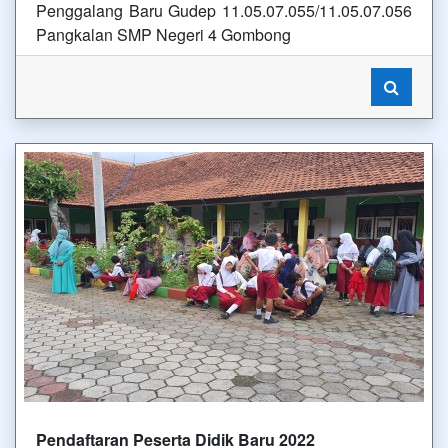
Penggalang Baru Gudep 11.05.07.055/11.05.07.056
Pangkalan SMP Negeri 4 Gombong
Pendaftaran Peserta Didik Baru 2022