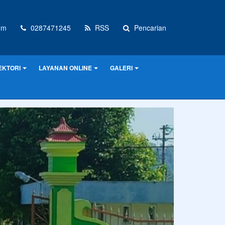
om
0287471245
RSS
Pencarian
EKTORI
LAYANAN ONLINE
GALERI