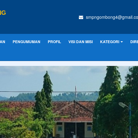
NG
smpngombong4@gmail.c
KAN
PENGUMUMAN
PROFIL
VISI DAN MISI
KATEGORI
DIR